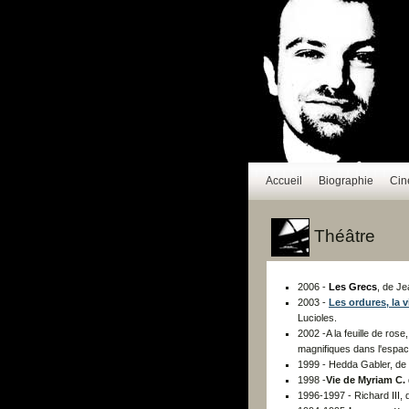
Accueil
Biographie
Ci
Théâtre
2006 -
Les Grecs
, de J
2003 -
Les ordures, la vi
Lucioles.
2002 -A la feuille de ros
magnifiques dans l'espac
1999 - Hedda Gabler, de
1998 -
Vie de Myriam C.
1996-1997 - Richard III,