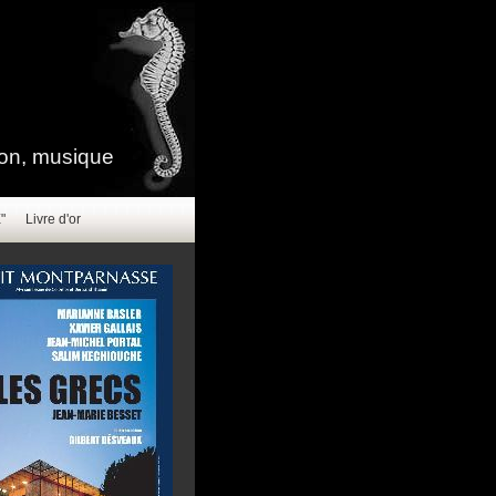
sion, musique
"
Livre d'or