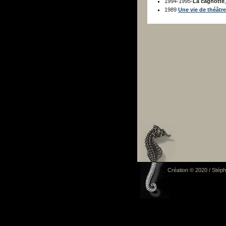
1994-1995-
La cagnotte
1989
Une vie de théâtre
Création © 2020 / Stép