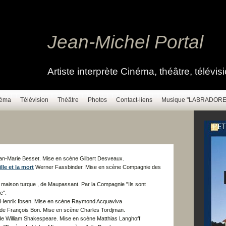
Jean-Michel Portal
Artiste interprète Cinéma, théâtre, télévi
néma
Télévision
Théâtre
Photos
Contact-liens
Musique "LABRADORE
ean-Marie Besset. Mise en scène Gilbert Desveaux.
lle et la mort
Werner Fassbinder. Mise en scène Compagnie des
e, maison turque , de Maupassant. Par la Compagnie "Ils sont
e".
 Henrik Ibsen. Mise en scène Raymond Acquaviva
de François Bon. Mise en scène Charles Tordjman.
 de William Shakespeare. Mise en scène Matthias Langhoff