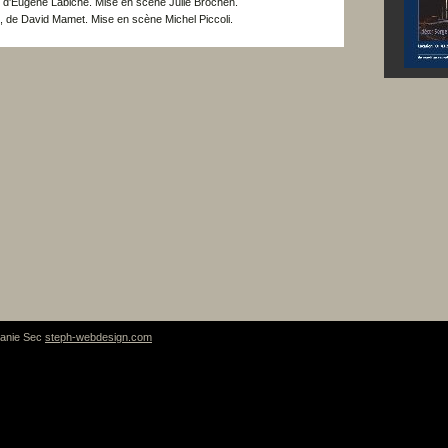
, d'Eugène Labiche. Mise en scène Julie Brochen.
, de David Mamet. Mise en scène Michel Piccoli.
hanie Sec
steph-webdesign.com